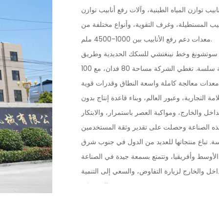
ب توازن المياه الطينية، وآلات رفع أنابيب توازن
ابيب المستطيلة، وغرف التقوية، وأنواع مختلفة من
معدات دعم رفع الأنابيب بين 1000-4500 ملم.
ار سوتشونغ وخط نينغتشي للسكك الحديدية وطريق
بكين شانغهاي السريع، مع وسائل نقل مريحة وخدمات لوجستية سلسة. تغطي الشركة مساحة 80 فدان، مع 100
 التجارية، وعبور العالم، وبناء قاعدة إنتاج بدون
خل والخارج، ومواكبة العصر باستمرار، والابتكار
ذه الصناعة وحصلت على تقدير وثقة المستخدمين
ة. تباع منتجاتها للعديد من الدول في جنوب شرق
خل والخارج لزيارة التفاوض، والسعي إلى التنمية
المشتركة.