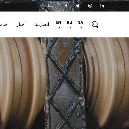
تابعنا:
EN
RU
SA
اتصل بنا
أخبار
خدم