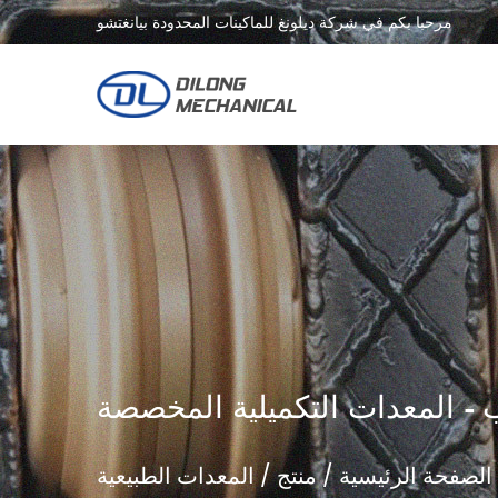
مرحبا بكم في شركة ديلونغ للماكينات المحدودة بيانغتشو
يب - المعدات التكميلية المخصصة
الصفحة الرئيسية
/
منتج
/
المعدات الطبيعية