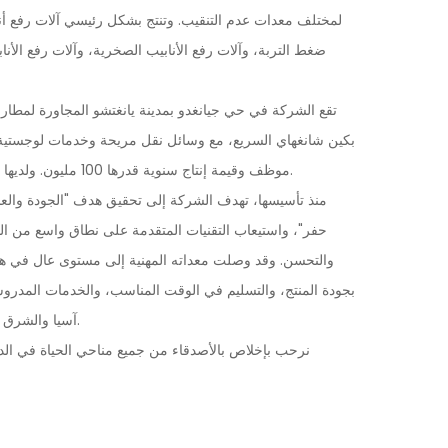
لمختلف معدات عدم التنقيب. وتنتج بشكل رئيسي آلات رفع أنابي
ضغط التربة، وآلات رفع الأنابيب الصخرية، وآلات رفع الأن
تقع الشركة في حي جيانغدو بمدينة يانغتشو المجاورة لمط
موظف وقيمة إنتاج سنوية قدرها 100 مليون. ولديها معدات معالجة كاملة واسعة النطاق وقدرات قوية.
منذ تأسيسها، تهدف الشركة إلى تحقيق هدف "الجودة والعلامة
حفر"، واستيعاب التقنيات المتقدمة على نطاق واسع من الدا
والتحسن. وقد وصلت معداته المهنية إلى مستوى عال في ه
بجودة المنتج، والتسليم في الوقت المناسب، والخدمات المدروس
آسيا والشرق الأوسط وأفريقيا، وتتمتع بسمعة جيدة في الصناعة.
نرحب بإخلاص بالأصدقاء من جميع مناحي الحياة في الدا