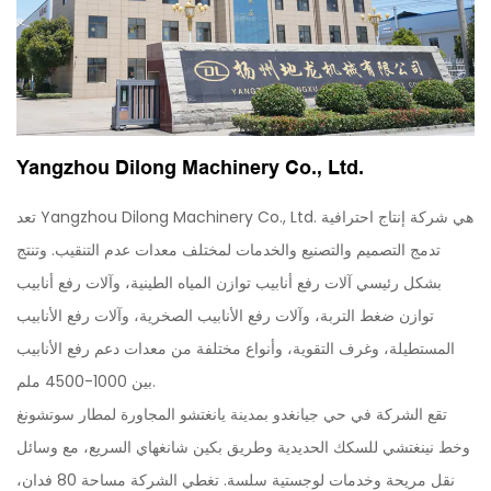
Yangzhou Dilong Machinery Co., Ltd.
تعد Yangzhou Dilong Machinery Co., Ltd. هي شركة إنتاج احترافية
تدمج التصميم والتصنيع والخدمات لمختلف معدات عدم التنقيب. وتنتج
بشكل رئيسي آلات رفع أنابيب توازن المياه الطينية، وآلات رفع أنابيب
توازن ضغط التربة، وآلات رفع الأنابيب الصخرية، وآلات رفع الأنابيب
المستطيلة، وغرف التقوية، وأنواع مختلفة من معدات دعم رفع الأنابيب
بين 1000-4500 ملم.
تقع الشركة في حي جيانغدو بمدينة يانغتشو المجاورة لمطار سوتشونغ
وخط نينغتشي للسكك الحديدية وطريق بكين شانغهاي السريع، مع وسائل
نقل مريحة وخدمات لوجستية سلسة. تغطي الشركة مساحة 80 فدان،