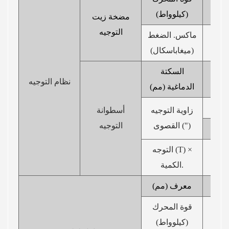
(كيلوواط)
مضخة زيت
التوجيه
ماكس. الضغط
(ميغاباسكال)
السكتة
نظام التوجيه
الدماغية (مم)
فل3
زاوية التوجيه
أسطوانة
القصوى (")
التوجيه
ين3
التوجه (T) ×
2
الكمية.
4
معرف (مم)
3 (تحويل
قوة المحرك
(كيلوواط)