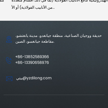
الهيدروليكية لدفع الأنابيب الفولاذية (بما في ذلك أقسام متعددة
من الأنابيب الفولاذية) أو الأ...
حديقة ووجيان الصناعية، منطقة جيانغدو، مدينة يانغتشو،
مقاطعة جيانغسو، الصين.
+86-13852589366
+86-13390658976
بيتي@yzdilong.com