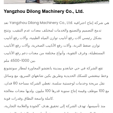
Yangzhou Dilong Machinery Co., Ltd.
تعد Yangzhou Dilong Machinery Co., Ltd. هي شركة إنتاج احترافية
تدمج التصميم والتصنيع والخدمات لمختلف معدات عدم التنقيب. وتنتج
بشكل رئيسي آلات رفع أنابيب توازن المياه الطينية، وآلات رفع أنابيب
توازن ضغط التربة، وآلات رفع الأنابيب الصخرية، وآلات رفع الأنابيب
المستطيلة، وغرف التقوية، وأنواع مختلفة من معدات دعم رفع الأنابيب
بين 1000-4500 ملم.
تقع الشركة في حي جيانغدو بمدينة يانغتشو المجاورة لمطار سوتشونغ
وخط نينغتشي للسكك الحديدية وطريق بكين شانغهاي السريع، مع وسائل
نقل مريحة وخدمات لوجستية سلسة. تغطي الشركة مساحة 80 فدان،
مع 100 موظف وقيمة إنتاج سنوية قدرها 100 مليون. ولديها معدات معالجة
كاملة واسعة النطاق وقدرات قوية.
منذ تأسيسها، تهدف الشركة إلى تحقيق هدف "الجودة والعلامة التجارية،