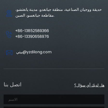
حديقة ووجيان الصناعية، منطقة جيانغدو، مدينة يانغتشو،
مقاطعة جيانغسو، الصين.
+86-13852589366
+86-13390658976
بيتي@yzdilong.com
اتصل بنا
هل لديك أي سؤال؟